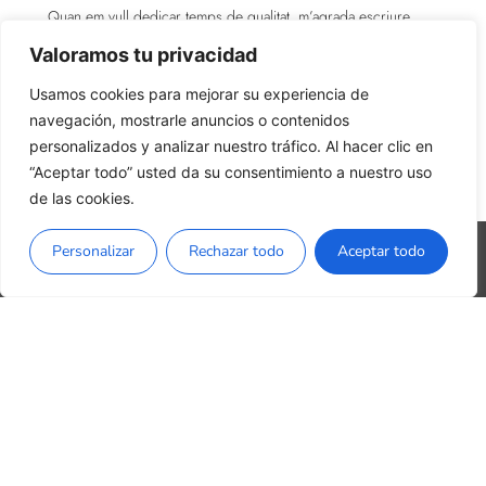
Quan em vull dedicar temps de qualitat, m’agrada escriure,
dibuixar i cantar.
Valoramos tu privacidad
Usamos cookies para mejorar su experiencia de
navegación, mostrarle anuncios o contenidos
personalizados y analizar nuestro tráfico. Al hacer clic en
“Aceptar todo” usted da su consentimiento a nuestro uso
de las cookies.
Personalizar
Rechazar todo
Aceptar todo
Català
kiona@laurapont.com
Carrer Aragó 343, Entresòl , 1a
08009 Barcelona
Política de privacitat