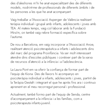
des d’aleshores m’hi he anat especialitzant des de diferents
models, nodrint-me de professionals de diferents àmbits i de
les persones a les que he anat acompanyant.
Vaig treballar a l’Associació Asperger de València realitzant
teràpia individual i grupal amb infants, adolescents i joves amb
TEA. Al mateix temps, vaig col·laborar amb la Fundació
Mira’m, on també vaig rebre formació específica sobre
l’autisme.
De nou a Barcelona, em vaig incorporar a l’Associació Anoe,
realitzant atenció psicoterapèutica a infants i adolescents dins
del marc del programa Proinfància. Va ser molt interessant
atendre dins d’escoles públiques i conèixer part de la xarxa
de recursos d’atenció a la infància i a l’adolescència.
La Laura Pont em va oferir la confiança de formar part de
l’equip de Kiona. Des de llavors hi acompanyo en
psicoteràpia individual a infants, adolescents i joves, partint de
la Teràpia Gestalt i integrant el que he après fins ara i continuo
aprenent en el meu recorregut personal i professional.
Actualment, també formo part de l’equip de Senda, centre
d’acompanyament a la infància i a les famílies, com a
psicoterapeuta infanto-juvenil.