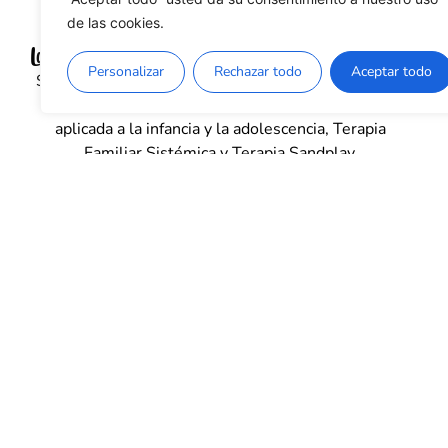
de las cookies.
Laura Barris
Personalizar
Rechazar todo
Aceptar todo
Soy psicóloga general sanitaria y psicoterapeuta (n°
col. 26218). Formada en Terapia Gestalt, Gestalt
aplicada a la infancia y la adolescencia, Terapia
Familiar Sistémica y Terapia Sandplay.